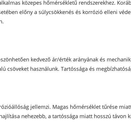
 alkalmas közepes hőmérsékletű rendszerekhez. Korá
setében előny a súlycsökkenés és korrózió elleni véd
n.
öszönhetően kedvező ár/érték arányának és mechanikai 
alú csöveket használunk. Tartóssága és megbízhatósá
rózióállóság jellemzi. Magas hőmérséklet tűrése miat
ajlítása nehezebb, a tartóssága miatt hosszú távon ki