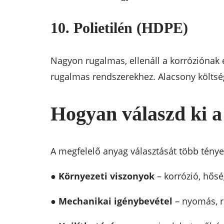
10. Polietilén (HDPE)
Nagyon rugalmas, ellenáll a korróziónak é
rugalmas rendszerekhez. Alacsony költség 
Hogyan válaszd ki a
A megfelelő anyag választását több tényez
●
Környezeti viszonyok
– korrózió, hősé
●
Mechanikai igénybevétel
– nyomás, r