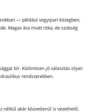
ásokban — például vegyipari közegben,
k. Magas ára miatt ritka, de szükség
sággal bír. Különösen jó választás olyan
hidraulikus rendszerekben.
élkül akár közvetlenül is vezethető.