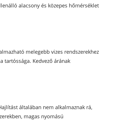
ellenálló alacsony és közepes hőmérséklet
lkalmazható melegebb vizes rendszerekhez
 a tartóssága. Kedvező árának
ajlítást általában nem alkalmaznak rá,
dszerekben, magas nyomású