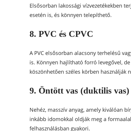
Elsősorban lakossági vízvezetékekben terj
esetén is, és könnyen telepíthető.
8. PVC és CPVC
A PVC elsősorban alacsony terhelésű vag
is. Könnyen hajlítható forró levegővel, 
köszönhetően széles körben használják n
9. Öntött vas (duktilis vas)
Nehéz, masszív anyag, amely kiválóan bír
inkább idomokkal oldják meg a formaal
felhasználásban gyakori.