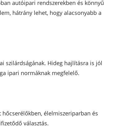
bban autóipari rendszerekben és könnyű
elem, hátrány lehet, hogy alacsonyabb a
szilárdságának. Hideg hajlításra is jól
ga ipari normáknak megfelelő.
t hőcserélőkben, élelmiszeriparban és
fizetődő választás.