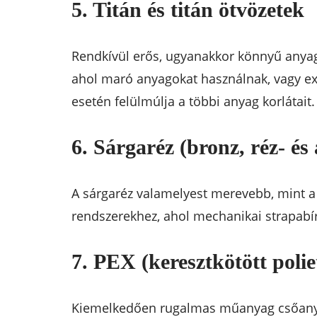
5. Titán és titán ötvözetek
Rendkívül erős, ugyanakkor könnyű anyag
ahol maró anyagokat használnak, vagy ex
esetén felülmúlja a többi anyag korlátait.
6. Sárgaréz (bronz, réz- é
A sárgaréz valamelyest merevebb, mint a t
rendszerekhez, ahol mechanikai strapabír
7. PEX (keresztkötött polie
Kiemelkedően rugalmas műanyag csőanyag,