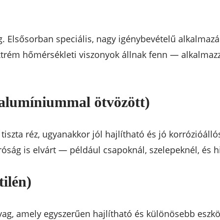
. Elsősorban speciális, nagy igénybevételű alkalmaz
trém hőmérsékleti viszonyok állnak fenn — alkalmazzá
s alumíniummal ötvözött)
iszta réz, ugyanakkor jól hajlítható és jó korrózióálló
óság is elvárt — például csapoknál, szelepeknél, és 
tilén)
 amely egyszerűen hajlítható és különösebb eszköz n