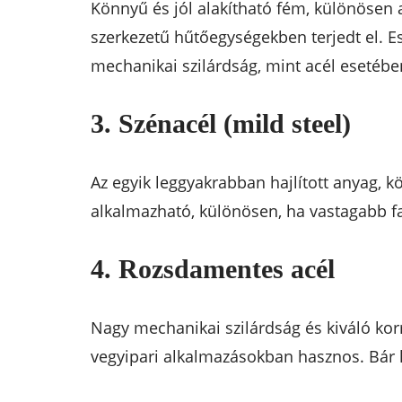
Könnyű és jól alakítható fém, különösen
szerkezetű hűtőegységekben terjedt el. E
mechanikai szilárdság, mint acél esetébe
3. Szénacél (mild steel)
Az egyik leggyakrabban hajlított anyag, k
alkalmazható, különösen, ha vastagabb f
4. Rozsdamentes acél
Nagy mechanikai szilárdság és kiváló kor
vegyipari alkalmazásokban hasznos. Bár h