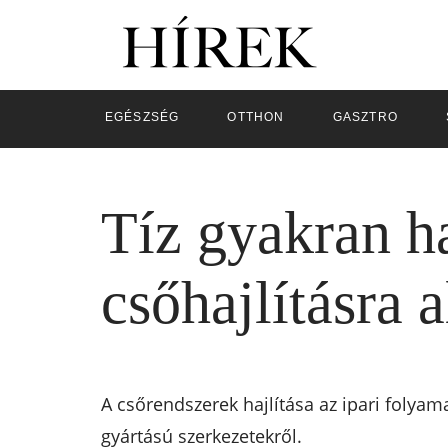
EGÉSZSÉG
OTTHON
GASZTRO
Tíz gyakran ha
csőhajlításra 
A csőrendszerek hajlítása az ipari folya
gyártású szerkezetekről.