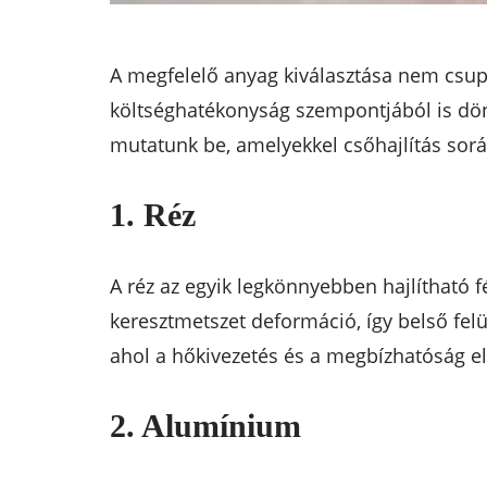
A megfelelő anyag kiválasztása nem csupá
költséghatékonyság szempontjából is dönt
mutatunk be, amelyekkel csőhajlítás sorá
1. Réz
A réz az egyik legkönnyebben hajlítható f
keresztmetszet deformáció, így belső fe
ahol a hőkivezetés és a megbízhatóság e
2. Alumínium