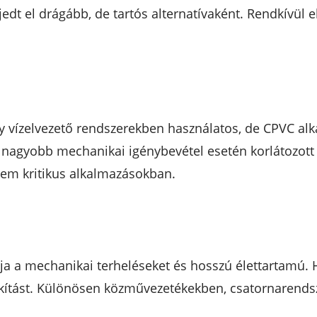
edt el drágább, de tartós alternatívaként. Rendkívül 
y vízelvezető rendszerekben használatos, de CPVC a
de nagyobb mechanikai igénybevétel esetén korlátozott
em kritikus alkalmazásokban.
ja a mechanikai terheléseket és hosszú élettartamú. H
akítást. Különösen közművezetékekben, csatornaren