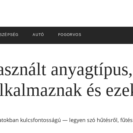
SZÉPSÉG
AUTÓ
FOGORVOS
sznált anyagtípus,
alkalmaznak és eze
matokban kulcsfontosságú — legyen szó hűtésről, fűtés