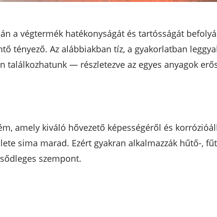
n a végtermék hatékonyságát és tartósságát befolyás
ő tényező. Az alábbiakban tíz, a gyakorlatban leggy
n találkozhatunk — részletezve az egyes anyagok erőss
ém, amely kiváló hővezető képességéről és korrózióál
lülete sima marad. Ezért gyakran alkalmazzák hűtő-, 
lsődleges szempont.