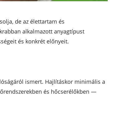
olja, de az élettartam és
akrabban alkalmazott anyagtípust
égeit és konkrét előnyeit.
lóságáról ismert. Hajlításkor minimális a
fűtőrendszerekben és hőcserélőkben —