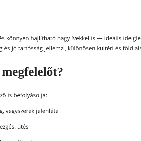
s könnyen hajlítható nagy ívekkel is — ideális ideigl
és jó tartósság jellemzi, különösen kültéri és föld al
 megfelelőt?
ő is befolyásolja:
g, vegyszerek jelenléte
ezgés, ütés