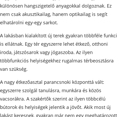
különösen hangszigetelő anyagokkal dolgoznak. Ez
nem csak akusztikailag, hanem optikailag is segít
elhatárolni egy-egy sarkot.
A lakásban kialakított új terek gyakran többféle funkc
is ellátnak. Egy tér egyszerre lehet étkező, otthoni
iroda, játszósarok vagy jógaszoba. Az ilyen
többfunkciós helyiségekhez rugalmas térbeosztásra
van szükség.
A nagy étkezőasztal parancsnoki központtá vált:
egyszerre szolgál tanulásra, munkára és közös
vacsorákra. A szakértők szerint az ilyen többcélú
bútorok és helyiségek jelentik a jövőt. Akik most új
lakást keresnek, gyakran már nem egy meghatározott