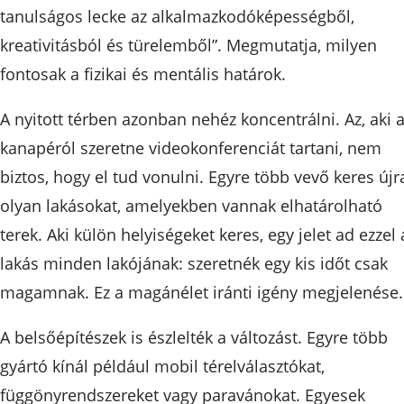
tanulságos lecke az alkalmazkodóképességből,
kreativitásból és türelemből”. Megmutatja, milyen
fontosak a fizikai és mentális határok.
A nyitott térben azonban nehéz koncentrálni. Az, aki 
kanapéról szeretne videokonferenciát tartani, nem
biztos, hogy el tud vonulni. Egyre több vevő keres újr
olyan lakásokat, amelyekben vannak elhatárolható
terek. Aki külön helyiségeket keres, egy jelet ad ezzel 
lakás minden lakójának: szeretnék egy kis időt csak
magamnak. Ez a magánélet iránti igény megjelenése.
A belsőépítészek is észlelték a változást. Egyre több
gyártó kínál például mobil térelválasztókat,
függönyrendszereket vagy paravánokat. Egyesek