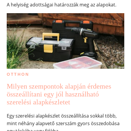
A helyiség adottságai határozzák meg az alapokat.
OTTHON
Milyen szempontok alapján érdemes
összeállítani egy jól használható
szerelési alapkészletet
Egy szerelési alapkészlet összeállítása sokkal több,
mint néhány alapvető szerszám gyors összedobása
egy táskába vagy fiókba.