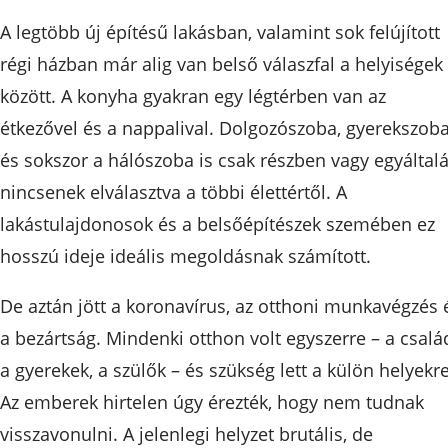
A legtöbb új építésű lakásban, valamint sok felújított
régi házban már alig van belső válaszfal a helyiségek
között. A konyha gyakran egy légtérben van az
étkezővel és a nappalival. Dolgozószoba, gyerekszob
és sokszor a hálószoba is csak részben vagy egyáltal
nincsenek elválasztva a többi élettértől. A
lakástulajdonosok és a belsőépítészek szemében ez
hosszú ideje ideális megoldásnak számított.
De aztán jött a koronavírus, az otthoni munkavégzés 
a bezártság. Mindenki otthon volt egyszerre – a csalá
a gyerekek, a szülők – és szükség lett a külön helyekre
Az emberek hirtelen úgy érezték, hogy nem tudnak
visszavonulni. A jelenlegi helyzet brutális, de