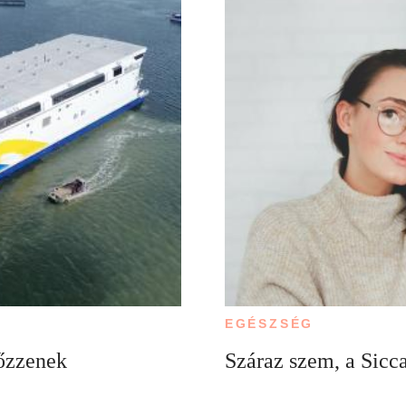
EGÉSZSÉG
kőzzenek
Száraz szem, a Sicc