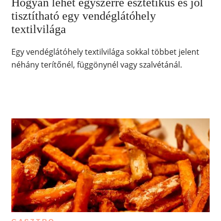
Hogyan lehet egyszerre esztétikus és jól
tisztítható egy vendéglátóhely
textilvilága
Egy vendéglátóhely textilvilága sokkal többet jelent
néhány terítőnél, függönynél vagy szalvétánál.