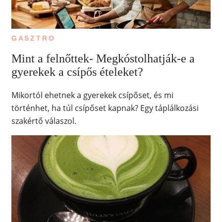
GASZTRO
Mint a felnőttek- Megkóstolhatják‑e a
gyerekek a csípős ételeket?
Mikortól ehetnek a gyerekek csípőset, és mi
történhet, ha túl csípőset kapnak? Egy táplálkozási
szakértő válaszol.