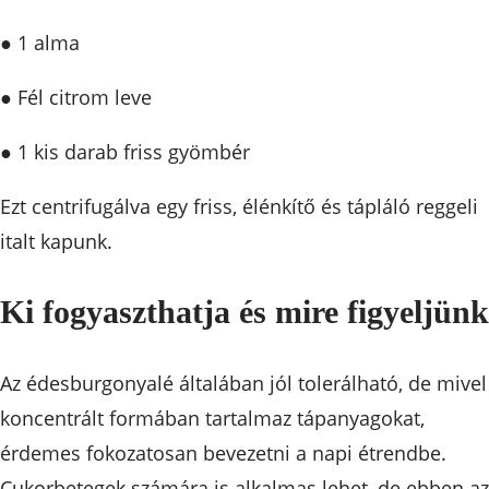
● 1 alma
● Fél citrom leve
● 1 kis darab friss gyömbér
Ezt centrifugálva egy friss, élénkítő és tápláló reggeli
italt kapunk.
Ki fogyaszthatja és mire figyeljün
Az édesburgonyalé általában jól tolerálható, de mivel
koncentrált formában tartalmaz tápanyagokat,
érdemes fokozatosan bevezetni a napi étrendbe.
Cukorbetegek számára is alkalmas lehet, de ebben az