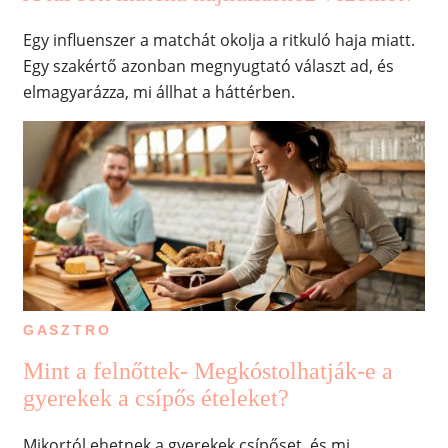
Egy influenszer a matchát okolja a ritkuló haja miatt.
Egy szakértő azonban megnyugtató választ ad, és
elmagyarázza, mi állhat a háttérben.
GASZTRO
Mint a felnőttek- Megkóstolhatják‑e a
gyerekek a csípős ételeket?
Mikortól ehetnek a gyerekek csípőset, és mi