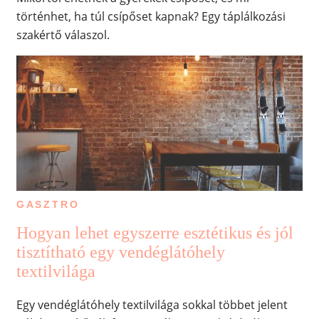
történhet, ha túl csípőset kapnak? Egy táplálkozási
szakértő válaszol.
GASZTRO
Hogyan lehet egyszerre esztétikus és jól
tisztítható egy vendéglátóhely
textilvilága
Egy vendéglátóhely textilvilága sokkal többet jelent