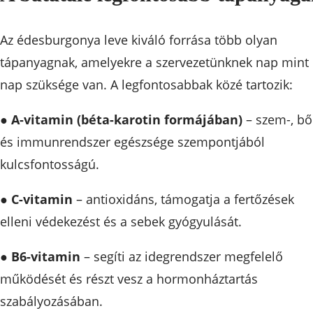
Az édesburgonya leve kiváló forrása több olyan
tápanyagnak, amelyekre a szervezetünknek nap mint
nap szüksége van. A legfontosabbak közé tartozik:
●
A-vitamin (béta-karotin formájában)
– szem-, bő
és immunrendszer egészsége szempontjából
kulcsfontosságú.
●
C-vitamin
– antioxidáns, támogatja a fertőzések
elleni védekezést és a sebek gyógyulását.
●
B6-vitamin
– segíti az idegrendszer megfelelő
működését és részt vesz a hormonháztartás
szabályozásában.