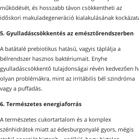
működését, és hosszabb távon csökkentheti az
időskori makuladegeneráció kialakulásának kockázatá
5. Gyulladáscsökkentés az emésztőrendszerben
A batátalé prebiotikus hatású, vagyis táplálja a
bélrendszer hasznos baktériumait. Enyhe
gyulladáscsökkentő tulajdonságai révén kedvezően h
olyan problémákra, mint az irritábilis bél szindróma
vagy a puffadás.
6. Természetes energiaforrás
A természetes cukortartalom és a komplex
szénhidrátok miatt az édesburgonyalé gyors, mégis