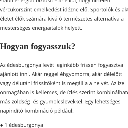
stabil energiát biztosít – anélkül, hogy hirtelen
vércukorszint-emelkedést idézne elő. Sportolók és ak
életet élők számára kiváló természetes alternatíva a
mesterséges energiaitalok helyett.
Hogyan fogyasszuk?
Az édesburgonya levét leginkább frissen fogyasztva
ajánlott inni. Akár reggel éhgyomorra, akár délelőtt
vagy délutáni frissítőként is megállja a helyét. Az íze
önmagában is kellemes, de ízlés szerint kombinálhat
más zöldség- és gyümölcslevekkel. Egy lehetséges
napindító kombináció például:
● 1 édesburgonya