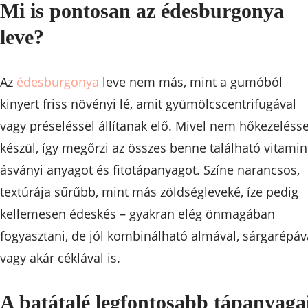
Mi is pontosan az édesburgonya
leve?
Az
édesburgonya
leve nem más, mint a gumóból
kinyert friss növényi lé, amit gyümölcscentrifugával
vagy préseléssel állítanak elő. Mivel nem hőkezelésse
készül, így megőrzi az összes benne található vitamin
ásványi anyagot és fitotápanyagot. Színe narancsos,
textúrája sűrűbb, mint más zöldségleveké, íze pedig
kellemesen édeskés – gyakran elég önmagában
fogyasztani, de jól kombinálható almával, sárgarépáv
vagy akár céklával is.
A batátalé legfontosabb tápanyaga