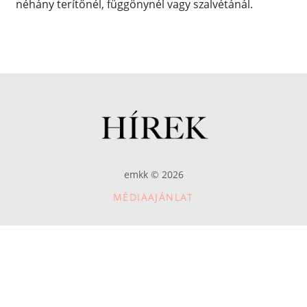
néhány terítőnél, függönynél vagy szalvétánál.
emkk © 2026
MÉDIAAJÁNLAT