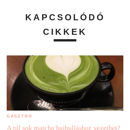
KAPCSOLÓDÓ
CIKKEK
GASZTRO
A túl sok matcha hajhulláshoz vezethet?