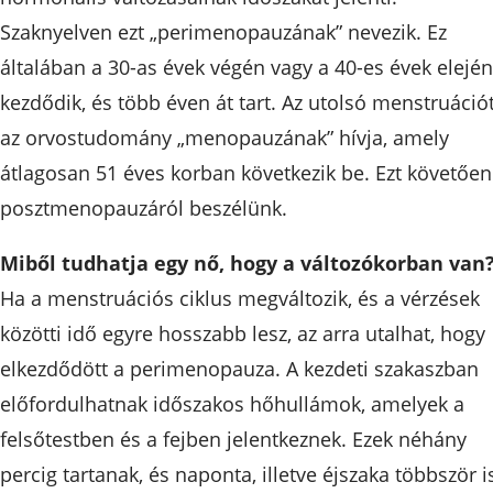
Szaknyelven ezt „perimenopauzának” nevezik. Ez
általában a 30-as évek végén vagy a 40-es évek elején
kezdődik, és több éven át tart. Az utolsó menstruáció
az orvostudomány „menopauzának” hívja, amely
átlagosan 51 éves korban következik be. Ezt követően
posztmenopauzáról beszélünk.
Miből tudhatja egy nő, hogy a változókorban van
Ha a menstruációs ciklus megváltozik, és a vérzések
közötti idő egyre hosszabb lesz, az arra utalhat, hogy
elkezdődött a perimenopauza. A kezdeti szakaszban
előfordulhatnak időszakos hőhullámok, amelyek a
felsőtestben és a fejben jelentkeznek. Ezek néhány
percig tartanak, és naponta, illetve éjszaka többször i