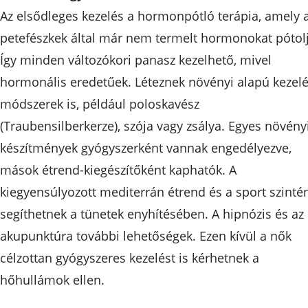
Az elsődleges kezelés a hormonpótló terápia, amely 
petefészkek által már nem termelt hormonokat pótolj
Így minden változókori panasz kezelhető, mivel
hormonális eredetűek. Léteznek növényi alapú kezelé
módszerek is, például poloskavész
(Traubensilberkerze), szója vagy zsálya. Egyes növény
készítmények gyógyszerként vannak engedélyezve,
mások étrend-kiegészítőként kaphatók. A
kiegyensúlyozott mediterrán étrend és a sport szinté
segíthetnek a tünetek enyhítésében. A hipnózis és az
akupunktúra további lehetőségek. Ezen kívül a nők
célzottan gyógyszeres kezelést is kérhetnek a
hőhullámok ellen.