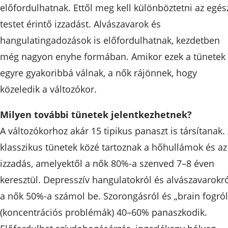
előfordulhatnak. Ettől meg kell különböztetni az egés
testet érintő izzadást. Alvászavarok és
hangulatingadozások is előfordulhatnak, kezdetben
még nagyon enyhe formában. Amikor ezek a tünetek
egyre gyakoribbá válnak, a nők rájönnek, hogy
közeledik a változókor.
Milyen további tünetek jelentkezhetnek?
A változókorhoz akár 15 tipikus panaszt is társítanak.
klasszikus tünetek közé tartoznak a hőhullámok és az
izzadás, amelyektől a nők 80%-a szenved 7–8 éven
keresztül. Depresszív hangulatokról és alvászavarokr
a nők 50%-a számol be. Szorongásról és „brain fogról
(koncentrációs problémák) 40–60% panaszkodik.