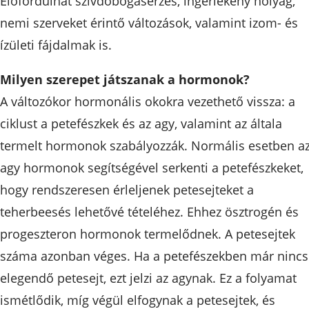
Előfordulhat szívdobogásérzés, ingerlékeny hólyag,
nemi szerveket érintő változások, valamint izom- és
ízületi fájdalmak is.
Milyen szerepet játszanak a hormonok?
A változókor hormonális okokra vezethető vissza: a
ciklust a petefészkek és az agy, valamint az általa
termelt hormonok szabályozzák. Normális esetben a
agy hormonok segítségével serkenti a petefészkeket,
hogy rendszeresen érleljenek petesejteket a
teherbeesés lehetővé tételéhez. Ehhez ösztrogén és
progeszteron hormonok termelődnek. A petesejtek
száma azonban véges. Ha a petefészekben már nincs
elegendő petesejt, ezt jelzi az agynak. Ez a folyamat
ismétlődik, míg végül elfogynak a petesejtek, és