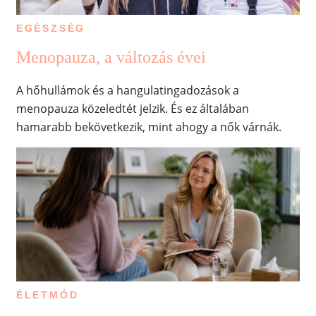
EGÉSZSÉG
Menopauza, a változás évei
A hőhullámok és a hangulatingadozások a
menopauza közeledtét jelzik. És ez általában
hamarabb bekövetkezik, mint ahogy a nők várnák.
ÉLETMÓD