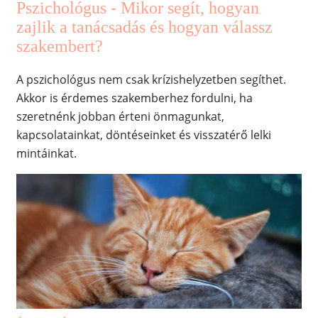
Pszichológus - Mikor segít, hogyan
zajlik a tanácsadás és hogyan válassz
szakembert?
A pszichológus nem csak krízishelyzetben segíthet.
Akkor is érdemes szakemberhez fordulni, ha
szeretnénk jobban érteni önmagunkat,
kapcsolatainkat, döntéseinket és visszatérő lelki
mintáinkat.